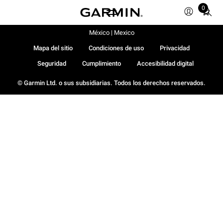
Total
0
items
in
México | Mexico
cart:
0
Mapa del sitio
Condiciones de uso
Privacidad
Seguridad
Cumplimiento
Accesibilidad digital
© Garmin Ltd. o sus subsidiarias. Todos los derechos reservados.