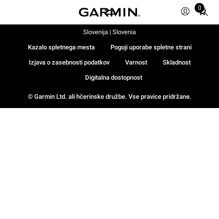
Total
0
items
in
Slovenija | Slovenia
cart:
0
Kazalo spletnega mesta
Pogoji uporabe spletne strani
Izjava o zasebnosti podatkov
Varnost
Skladnost
Digitalna dostopnost
© Garmin Ltd. ali hčerinske družbe. Vse pravice pridržane.