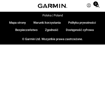
Total
0
items
in
Polska | Poland
cart:
0
Mapa strony
Warunki korzystania
Polityka prywatności
Bezpieczeństwo
Zgodność
Dostępność cyfrowa
© Garmin Ltd. Wszystkie prawa zastrzeżone.