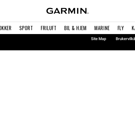
OKKER
SPORT
FRILUFT
BIL & HJEM
MARINE
FLY
K
Site Map
Brukervilk